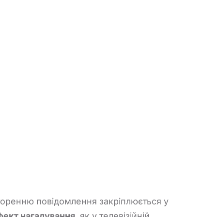
торенню повідомлення закріплюється у
фект нагадування
, як у телевізійній