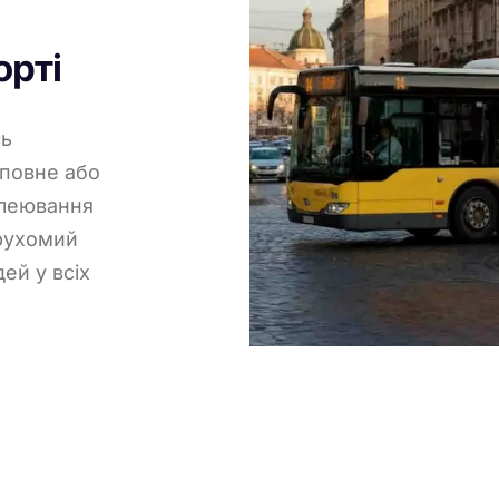
орті
сь
повне або
клеювання
рухомий
ей у всіх