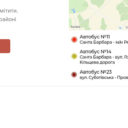
мітити.
районі