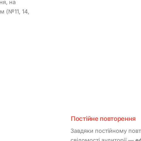
я, на
 (№11, 14,
Постійне повторення
Завдяки постійному пов
свідомості аудиторії —
е