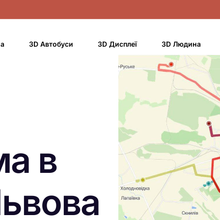
на
3D Автобуси
3D Дисплеї
3D Людина
ма в
Львова